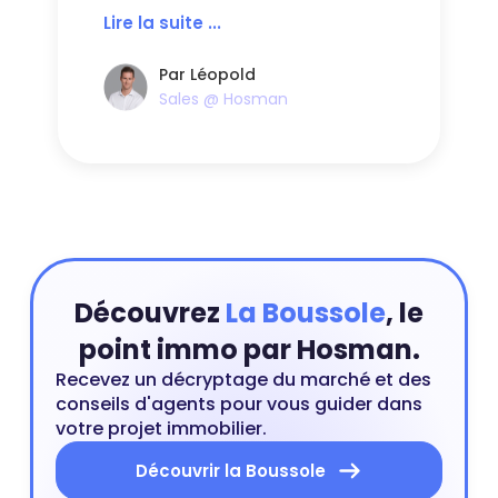
vendeur et l’acheteur ? Quand
Lire la suite ...
faut-il payer les honoraires
d’agence ? Hosman répond à
vos questions.
Par Léopold
Sales @ Hosman
Découvrez
La Boussole
, le
point immo par Hosman.
Recevez un décryptage du marché et des
conseils d'agents pour vous guider dans
votre projet immobilier.
Découvrir la Boussole