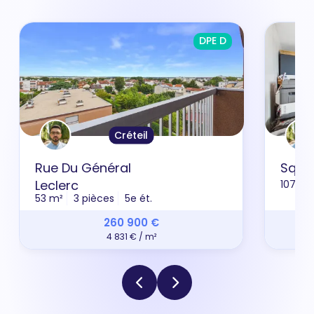
DPE D
Créteil
Rue Du Général
Squar
Leclerc
107 m²
53 m²
3 pièces
5e ét.
260 900 €
4 831 € / m²