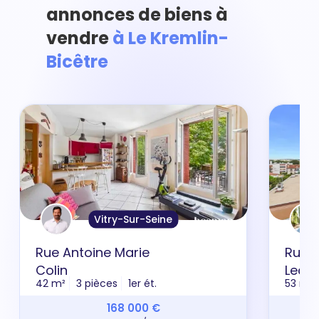
annonces de biens à
vendre
à Le Kremlin-
Bicêtre
Vitry-Sur-Seine
Rue Antoine Marie
Rue 
Colin
Lecle
42 m²
3 pièces
1er ét.
53 m²
168 000 €