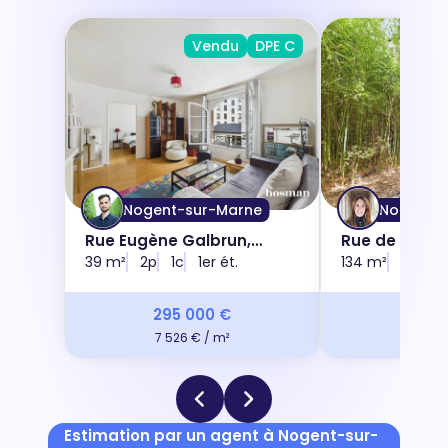
Vendu
DPE C
Nogent-sur-Marne
Nogent-s
Rue Eugène Galbrun,
Rue de Saint
94130
39 m²
2p
1c
1er ét.
94130
134 m²
6p
3
295 000 €
740 
7 526 € / m²
5 522 
Estimation par un agent à Nogent-sur-