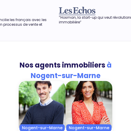
“Hosman, la start-up qui veut révolutionner l'agence
“Dans 
es
immobilière”
obtenir
aussi p
Nos agents immobiliers
à
Nogent-sur-Marne
Nogent-sur-Marne
Nogent-sur-Marne