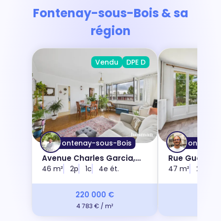
Fontenay-sous-Bois & sa
région
Vendu
DPE D
Fontenay-sous-Bois
Fontenay-
Avenue Charles Garcia,
Rue Guérin Le
94120
46 m²
2p
1c
4e ét.
47 m²
2p
1c
220 000 €
275 
4 783 € / m²
5 808 