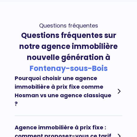
Questions fréquentes
Questions fréquentes sur
notre agence immobilière
nouvelle génération à
Fontenay-sous-Bois
Pourquoi choisir une agence
immobilière à prix fixe comme
Hosman vs une agence classique
?
Afin de maximiser vos chances de vendre votre
Agence immobilière à prix fixe :
bien immobilier rapidement au meilleur prix et au
comment proposez-vous ce tarif