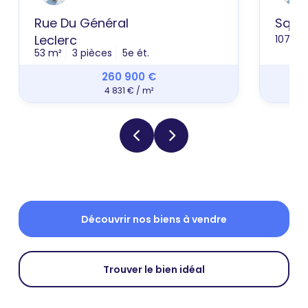
Rue Du Général
Squar
Leclerc
107 m²
53 m²
3 pièces
5e ét.
260 900 €
4 831 € / m²
Découvrir nos biens à vendre
Trouver le bien idéal