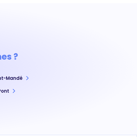
es ?
nt-Mandé
Pont