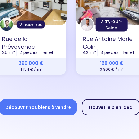
Vitry-Sur-
Vincennes
Seine
Rue de la
Rue Antoine Marie
Prévoyance
Colin
26 m²
2 pièces
1er ét.
42 m²
3 pièces
1er ét.
290 000 €
168 000 €
11 154 € / m²
3 960 € / m²
Découvrir nos biens à vendre
Trouver le bien idéal