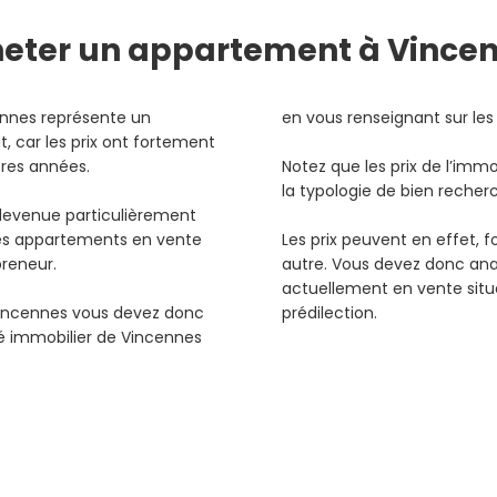
eter
un appartement à Vince
ennes représente un
en vous renseignant sur les
, car les prix ont fortement
ères années.
Notez que les prix de l’imm
la typologie de bien reche
t devenue particulièrement
les appartements en vente
Les prix peuvent en effet, f
preneur.
autre. Vous devez donc ana
actuellement en vente situ
incennes vous devez donc
prédilection.
 immobilier de Vincennes