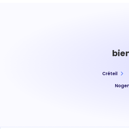
bie
Créteil
Nogen