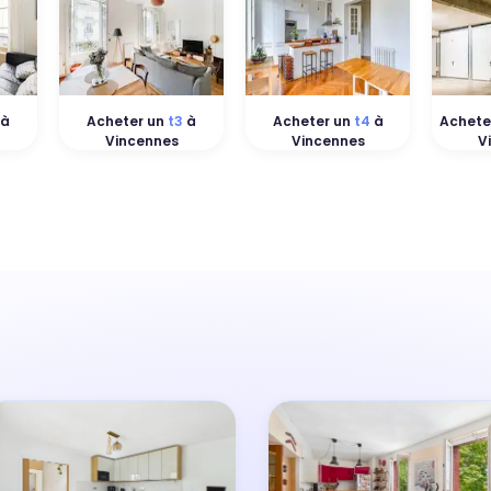
à
Acheter un
t3
à
Acheter un
t4
à
Achete
Vincennes
Vincennes
V