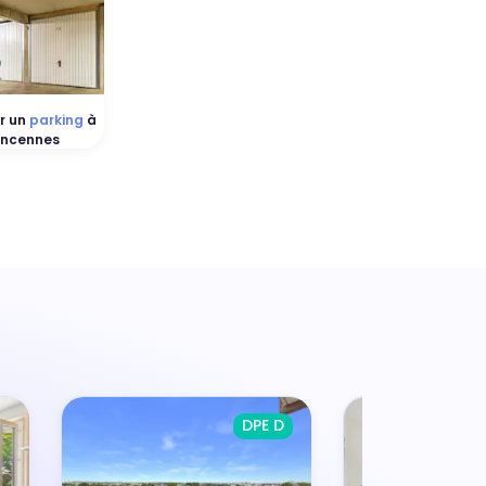
r un
parking
à
incennes
DPE D