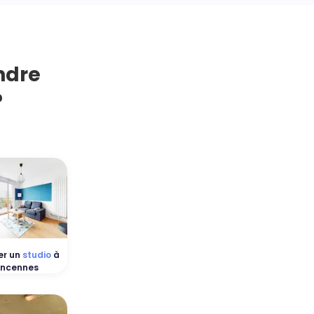
ndre
?
er un
studio
à
incennes