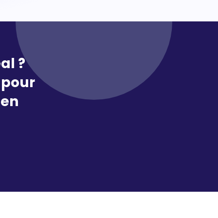
al ?
pour
 en