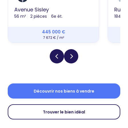
Avenue Sisley
Rue 
56 m²
2 pièces
6e ét.
184 m²
445 000 €
7 672 € / m²
Découvrir nos biens à vendre
Trouver le bien idéal