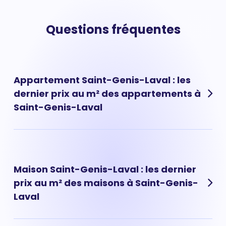
Questions fréquentes
Appartement Saint-Genis-Laval : les
dernier prix au m² des appartements à
Saint-Genis-Laval
Les prix des appartements à Saint-Genis-Laval ont
évolué très rapidement ces dernières années. Prix
appartement Saint-Genis-Laval : 3 347 € au m² en
Maison Saint-Genis-Laval : les dernier
moyenne.
prix au m² des maisons à Saint-Genis-
Laval