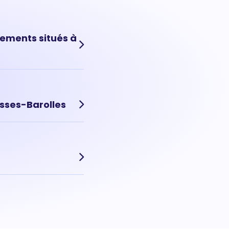
tements situés à
nnées. Aujourd'hui, le
asses-Barolles
es et recherchés, le
nt. Prix moyen m² d'une
sation précise dans le
r précise de votre
oin cette estimation