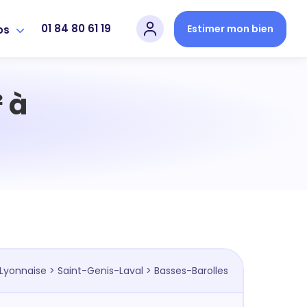
01 84 80 61 19
Estimer mon bien
os
 à
 Lyonnaise
>
Saint-Genis-Laval
> Basses-Barolles