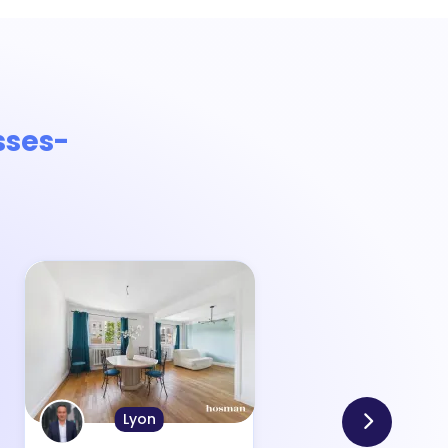
sses-
Lyon