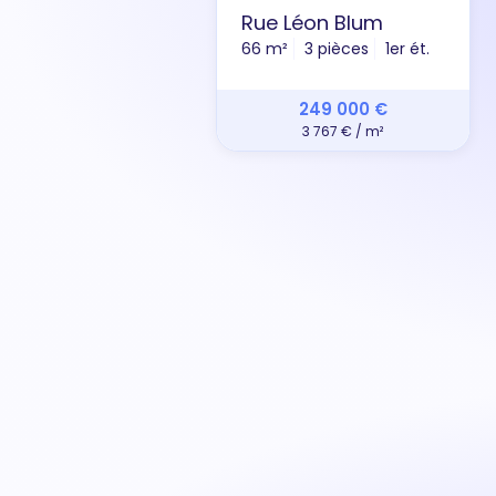
Rue Léon Blum
66 m²
3 pièces
1er ét.
249 000 €
3 767 € / m²