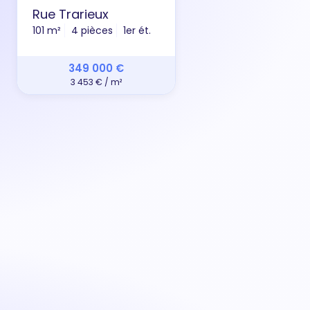
Rue Trarieux
Che
101 m²
4 pièces
1er ét.
42 m
349 000 €
3 453 € / m²