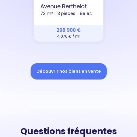
Avenue Berthelot
73 m²
3 pièces
8e ét.
298 900 €
4 076 € / m²
Découvrir nos biens en vente
Questions fréquentes