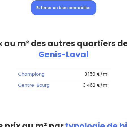
Estimer un bien immobilier
ix au m² des autres quartiers d
Genis-Laval
Champlong
3 150 €/m²
Centre-Bourg
3 462 €/m²
s prix au m² par
typologie de b