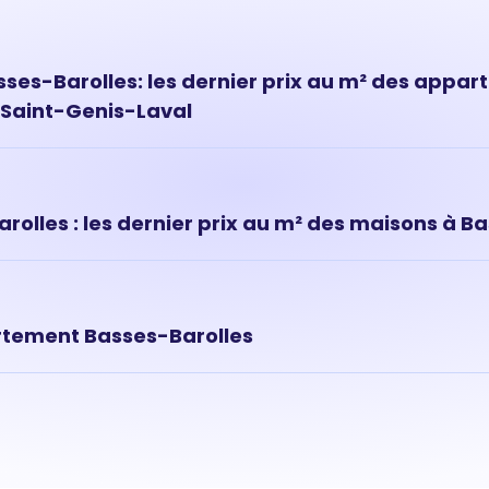
es-Barolles: les dernier prix au m² des appar
 Saint-Genis-Laval
ts à Basses-Barolles ont évolué très rapidement ces dernières a
situé à Basses-Barolles est de 3 192 € au m² en moyenne.
olles : les dernier prix au m² des maisons à B
ns le quartier de Basses-Barolles sont des biens immobiliers rar
 maison est donc souvent plus élevé que celui d'un apparteme
rtement Basses-Barolles
t dépend de nombreux critères dont les premiers sont sa locali
a surface ou encore son numéro d'étage. Pour connaître la valeu
ez commencer par une estimation en ligne et compléter si bes
c l'un de nos agents du quartier.
Estimer mon bien