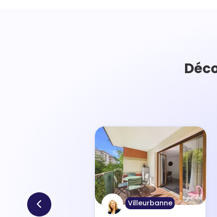
Déco
Villeurbanne