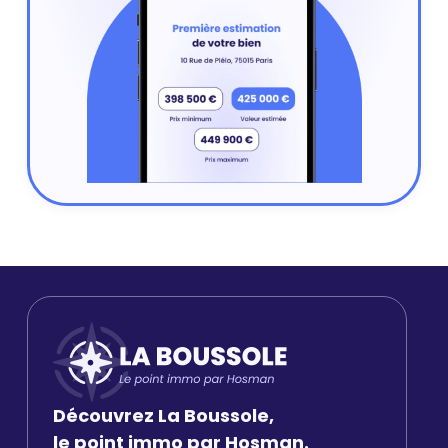
Découvrez La Boussole,
le point immo par Hosman.