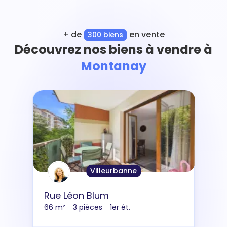
+ de
en vente
300 biens
Découvrez nos biens à vendre à
Montanay
Villeurbanne
Rue Léon Blum
66 m²
3 pièces
1er ét.