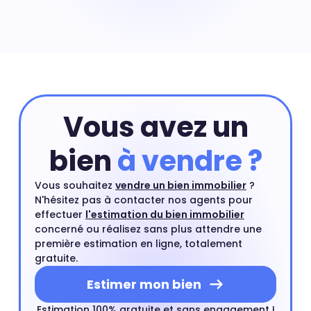
le quartier de Champlong à Saint-Genis-Laval vous
pouvez commencer par réaliser une estimation en
ligne qui prend en compte les critères principaux de
votre appartement. Ensuite, vous pourrez compléter
cette première estimation par une estimation à
domicile par un agent immobilier. Ce rendez-vous est
gratuit et sans engagement.
Estimer mon bien
Vous avez un
bien
à vendre ?
Vous souhaitez
vendre un bien immobilier
?
N'hésitez pas à contacter nos agents pour
effectuer
l'estimation du bien immobilier
concerné ou réalisez sans plus attendre une
première estimation en ligne, totalement
gratuite.
Estimer mon bien
Estimation 100% gratuite et sans engagement !