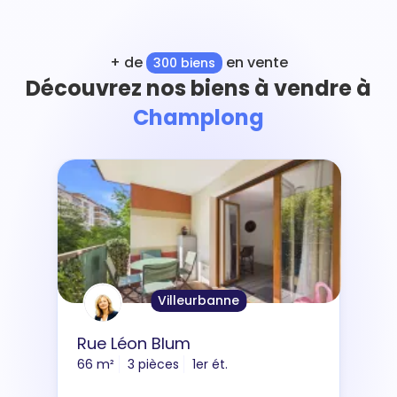
+ de
en vente
300 biens
Découvrez nos biens à vendre à
Champlong
Villeurbanne
Rue Léon Blum
66 m²
3 pièces
1er ét.