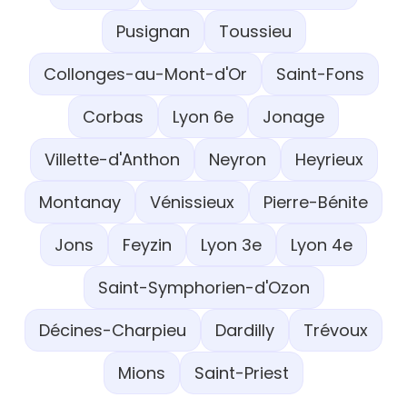
Pusignan
Toussieu
Collonges-au-Mont-d'Or
Saint-Fons
Corbas
Lyon 6e
Jonage
Villette-d'Anthon
Neyron
Heyrieux
Montanay
Vénissieux
Pierre-Bénite
Jons
Feyzin
Lyon 3e
Lyon 4e
Saint-Symphorien-d'Ozon
Décines-Charpieu
Dardilly
Trévoux
Mions
Saint-Priest