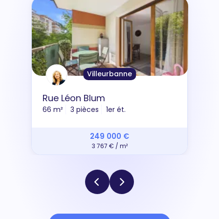
Villeurbanne
Rue Léon Blum
66 m²
3 pièces
1er ét.
249 000 €
3 767 € / m²