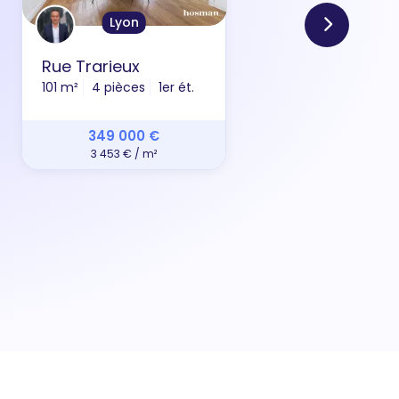
Lyon
Rue Trarieux
Che
101 m²
4 pièces
1er ét.
42 m
349 000 €
3 453 € / m²