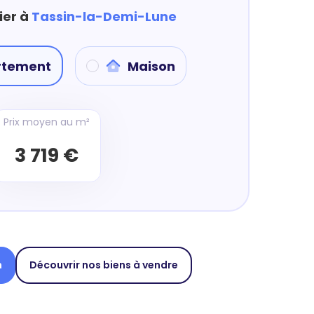
ier à
Tassin-la-Demi-Lune
rtement
Maison
Prix moyen au m²
3 719 €
n
Découvrir nos biens à vendre