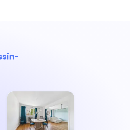
ssin-