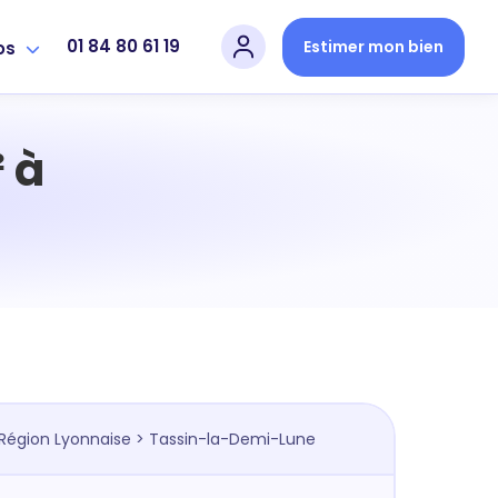
01 84 80 61 19
Estimer mon bien
os
 à
Région Lyonnaise
> Tassin-la-Demi-Lune