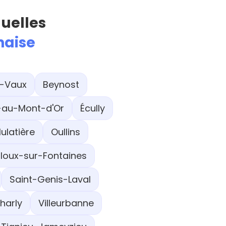
quelles
naise
e-Vaux
Beynost
au-Mont-d'Or
Écully
ulatière
Oullins
lloux-sur-Fontaines
Saint-Genis-Laval
harly
Villeurbanne