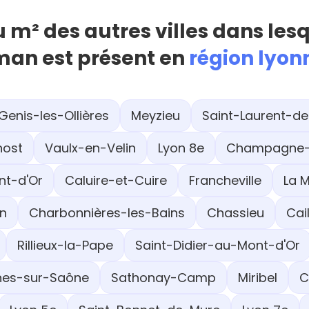
u m² des autres villes dans les
an est présent en
région lyon
Genis-les-Ollières
Meyzieu
Saint-Laurent-d
nost
Vaulx-en-Velin
Lyon 8e
Champagne-
nt-d'Or
Caluire-et-Cuire
Francheville
La M
on
Charbonnières-les-Bains
Chassieu
Cai
Rillieux-la-Pape
Saint-Didier-au-Mont-d'Or
nes-sur-Saône
Sathonay-Camp
Miribel
C