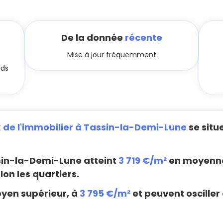
De la donnée
récente
Mise à jour fréquemment
nds
x de l'immobilier à Tassin-la-Demi-Lune
se situ
in-la-Demi-Lune atteint
3 719 €/m²
en moyenne
lon les quartiers.
oyen supérieur, à
3 795 €/m²
et peuvent osciller