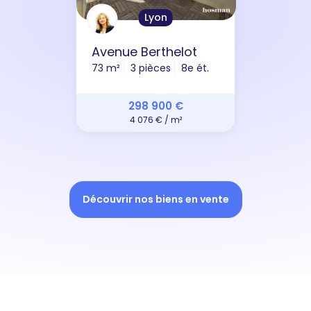
Lyon
Avenue Berthelot
73 m²
3 pièces
8e ét.
298 900 €
4 076 € / m²
Découvrir nos biens en vente