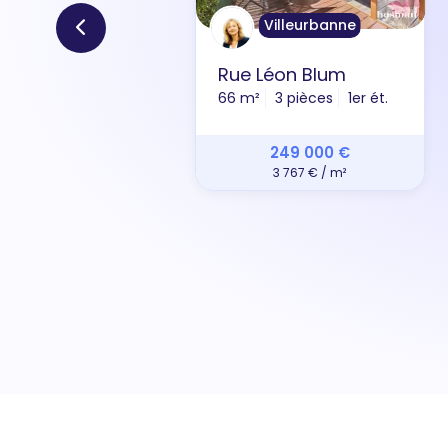
Villeurbanne
Rue Léon Blum
66 m²
3 pièces
1er ét.
249 000 €
3 767 € / m²