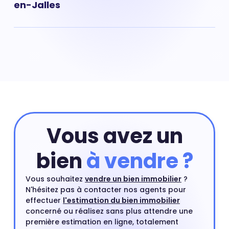
en-Jalles
Aujourd'hui, il faut compter en moyenne 3 387 € pour
un m².
Prix maison Caupian-Sans Souci : 3 106 € Acheter une
maison nécessite souvent de payer un prix au m² plus
élevé que celui d'un appartement situé dans le même
quartier. Une maison en centre-ville ou proche d'un
centre ville est un type de bien très recherché par les
acheteurs.
Vous avez un
bien
à vendre ?
Vous souhaitez
vendre un bien immobilier
?
N'hésitez pas à contacter nos agents pour
effectuer
l'estimation du bien immobilier
concerné ou réalisez sans plus attendre une
première estimation en ligne, totalement