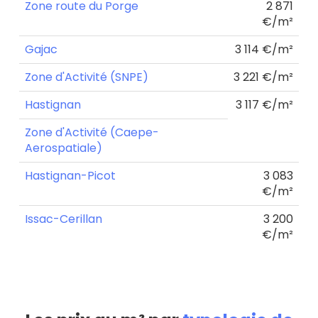
Zone route du Porge
2 871
€/m²
Gajac
3 114 €/m²
Zone d'Activité (SNPE)
3 221 €/m²
Hastignan
3 117 €/m²
Zone d'Activité (Caepe-
Aerospatiale)
Hastignan-Picot
3 083
€/m²
Issac-Cerillan
3 200
€/m²