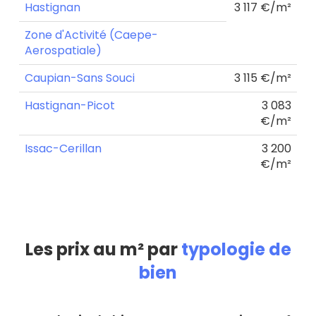
Hastignan
3 117 €/m²
Zone d'Activité (Caepe-
Aerospatiale)
Caupian-Sans Souci
3 115 €/m²
Hastignan-Picot
3 083
€/m²
Issac-Cerillan
3 200
€/m²
Les prix au m² par
typologie de
bien