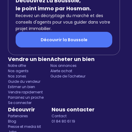
Découvrez La Boussole,
le point immo par Hosman.
Recevez un décryptage du marché et des
conseils d'agents pour vous guider dans votre
projet immobilier.
Découvrir la Boussole
Vendre un bien
Acheter un bien
Notre offre
Nos annonces
Nos agents
Alerte achat
Nos zones
Guide de l'acheteur
Guide du vendeur
Estimer un bien
Vendre rapidement
Parrainez un proche
Se connecter
Découvrir
Nous contacter
Partenaires
Contact
Blog
01 84 80 61 19
ut c'est nous...
Presse et media kit
Jobs