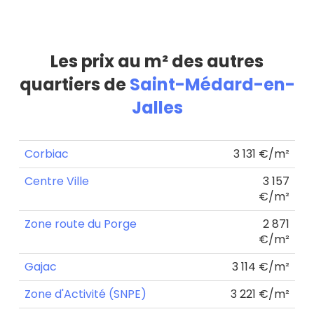
Les prix au m² des autres
quartiers de
Saint-Médard-en-
Jalles
Corbiac
3 131 €/m²
Centre Ville
3 157
€/m²
Zone route du Porge
2 871
€/m²
Gajac
3 114 €/m²
Zone d'Activité (SNPE)
3 221 €/m²