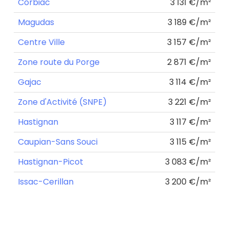
Corbiac
3 131 €/m²
Magudas
3 189 €/m²
Centre Ville
3 157 €/m²
Zone route du Porge
2 871 €/m²
Gajac
3 114 €/m²
Zone d'Activité (SNPE)
3 221 €/m²
Hastignan
3 117 €/m²
Caupian-Sans Souci
3 115 €/m²
Hastignan-Picot
3 083 €/m²
Issac-Cerillan
3 200 €/m²