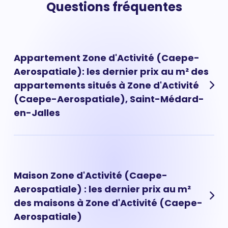
Questions fréquentes
Appartement Zone d'Activité (Caepe-
Aerospatiale): les dernier prix au m² des
appartements situés à Zone d'Activité
(Caepe-Aerospatiale), Saint-Médard-
en-Jalles
Les prix des appartements à Zone d'Activité (Caepe-
Aerospatiale) ont évolué très rapidement ces dernières
années. Aujourd'hui, le prix d'un appartement situé à
Maison Zone d'Activité (Caepe-
Zone d'Activité (Caepe-Aerospatiale) est de 0 € au m²
Aerospatiale) : les dernier prix au m²
en moyenne.
des maisons à Zone d'Activité (Caepe-
Aerospatiale)