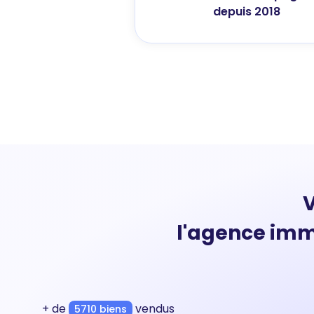
depuis 2018
V
l'agence imm
+ de
vendus
5710 biens