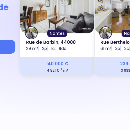
 de
Nantes
Na
Rue de Barbin, 44000
Rue Berthelo
29 m²
2p
1c
Rdc
61 m²
3p
2c
140 000 €
239
4 821 € / m²
3 933