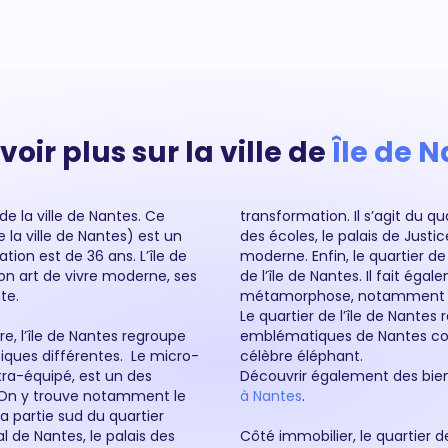
voir plus sur la ville de
Île de 
de la ville de Nantes. Ce
transformation. Il s’agit du q
 la ville de Nantes) est un
des écoles, le palais de Just
tion est de 36 ans. L’île de
moderne. Enfin, le quartier de
on art de vivre moderne, ses
de l’île de Nantes. Il fait éga
nte.
métamorphose, notamment ave
Le quartier de l’île de Nante
e, l’île de Nantes regroupe
es de l’île ou encore le
tiques différentes. Le micro-
célèbre éléphant.
ltra-équipé, est un des
Découvrir également des bie
s. On y trouve notamment le
à Nantes
.
 partie sud du quartier
l de Nantes, le palais des
Côté immobilier, le quartier 