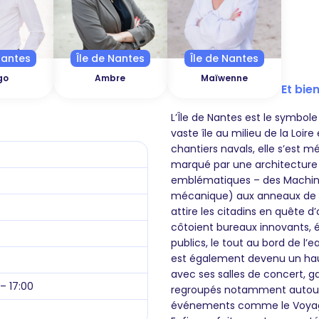
Nantes
Île de Nantes
Île de Nantes
go
Ambre
Maïwenne
Et bien
L’Île de Nantes est le symbo
vaste île au milieu de la Loire
chantiers navals, elle s’est
marqué par une architecture a
emblématiques – des Machines
mécanique) aux anneaux de Bu
attire les citadins en quête d
côtoient bureaux innovants, é
publics, le tout au bord de l
est également devenu un haut l
avec ses salles de concert, ga
 – 17:00
regroupés notamment autour 
événements comme le Voyage 