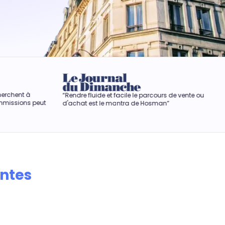
“Rendre fluide et facile le parcours de vente ou
“Hosman r
t
d'achat est le mantra de Hosman”
anxiogène
antes