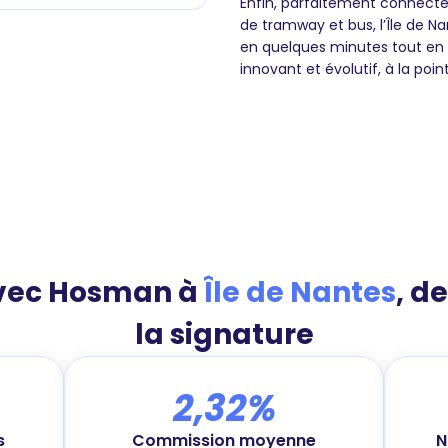
Enfin, parfaitement connectée 
de tramway et bus, l’Île de N
en quelques minutes tout en
innovant et évolutif, à la poi
avec Hosman à
Île de Nantes
, d
la signature
2,32%
s
Commission moyenne
N