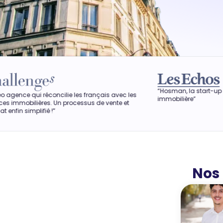
“Hosman, la start-up qui veut révol
éconcilie les français avec les
immobilière”
s. Un processus de vente et
é !”
Nos