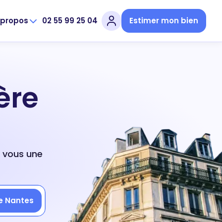
 propos
02 55 99 25 04
Estimer mon bien
ère
z vous une
de Nantes