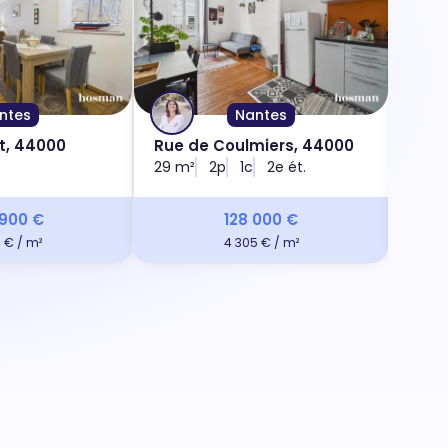
ntes
Nantes
t, 44000
Rue de Coulmiers, 44000
Boul
29 m²
2p
1c
2e ét.
79 m
 900 €
128 000 €
 € / m²
4 305 € / m²