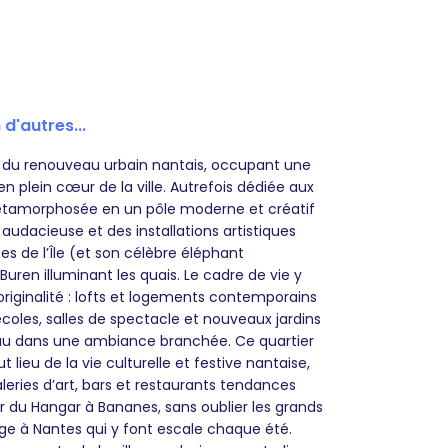
 d'autres...
le du renouveau urbain nantais, occupant une
 en plein cœur de la ville. Autrefois dédiée aux
 métamorphosée en un pôle moderne et créatif
udacieuse et des installations artistiques
 de l’Île (et son célèbre éléphant
ren illuminant les quais. Le cadre de vie y
’originalité : lofts et logements contemporains
coles, salles de spectacle et nouveaux jardins
’eau dans une ambiance branchée. Ce quartier
ieu de la vie culturelle et festive nantaise,
leries d’art, bars et restaurants tendances
du Hangar à Bananes, sans oublier les grands
à Nantes qui y font escale chaque été.