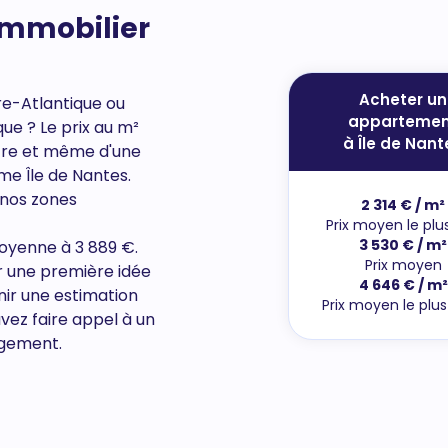
'immobilier
Acheter un
re-Atlantique ou
appartemen
que
? Le prix au m²
à Île de Nant
autre et même d'une
me Île de Nantes.
 nos zones
2 314 € / m²
Prix moyen le plu
3 530 € / m²
moyenne à 3 889 €.
Prix moyen
r une première idée
4 646 € / m²
nir une estimation
Prix moyen le plu
vez faire appel à un
agement.