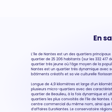
En sa
L’île de Nantes est un des quartiers principaux 
quartier de 25 206 habitants (sur les 332 417 de
quartier très jeune où l’âge moyen de la popula
Nantes est un quartier très dynamique avec s
bâtiments créatifs et sa vie culturelle florissa
Longue de 4,9 kilomètres et large d’un kilomètr
emblématiques de Nantes comme les machin
plusieurs micro-quartiers avec des caractéris
quartier de Beaulieu, à la fois dynamique et u
quartiers les plus convoités de l’île de Nante
centre commercial du même nom, ainsi que la
d’affaires EuroNantes. Le conservatoire régiona