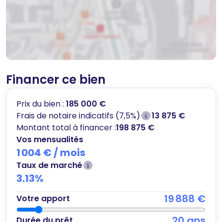
Financer ce bien
Prix du bien :
185 000 €
Frais de notaire indicatifs (7,5%)
13 875 €
Montant total à financer :
198 875 €
Vos mensualités
1 004 €
/ mois
Taux de marché
3.13
%
19 888 €
Votre apport
20
ans
Durée du prêt