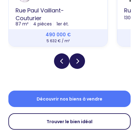
Rue Paul Vaillant-
Rue E
Couturier
130 m²
87 m²
4 pièces
1er ét.
490 000 €
5 632 € / m²
Découvrir nos biens à vendre
Trouver le bien idéal