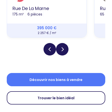
Rue De La Marne
Rue 
175 m²
6 pièces
65 m²
395 000 €
2 257 € / m²
Découvrir nos biens à vendre
Trouver le bien idéal