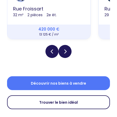
Rue Froissart
Rue 
32 m²
2 pièces
2e ét.
29 m²
420 000 €
13 125 € / m²
Découvrir nos biens à vendre
Trouver le bien idéal