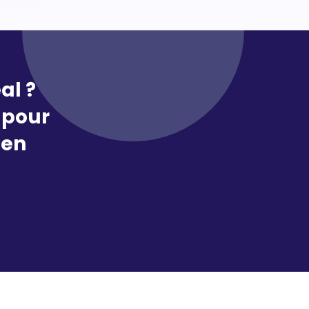
al ?
pour
 en