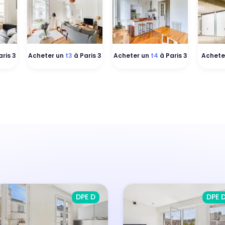
ris 3
Acheter un
t3
à Paris 3
Acheter un
t4
à Paris 3
Achete
DPE D
DPE 