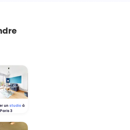
ndre
er un
studio
à
Paris 3