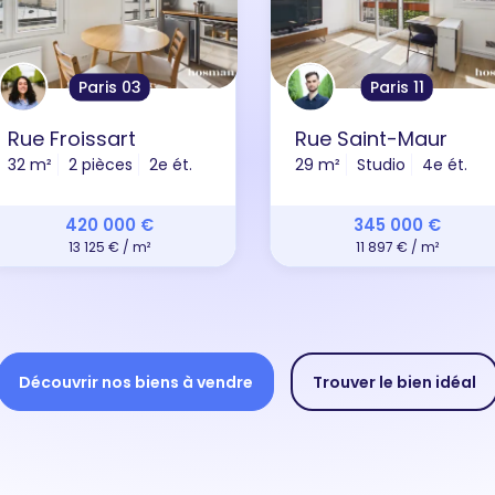
Paris 03
Paris 11
Rue Froissart
Rue Saint-Maur
32 m²
2 pièces
2e ét.
29 m²
Studio
4e ét.
420 000 €
345 000 €
13 125 € / m²
11 897 € / m²
Découvrir nos biens à vendre
Trouver le bien idéal