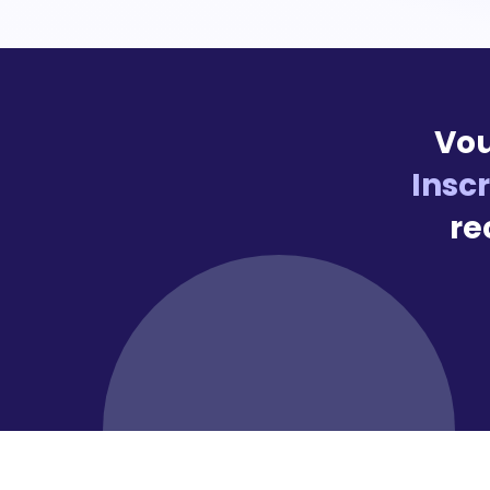
Vou
Insc
re