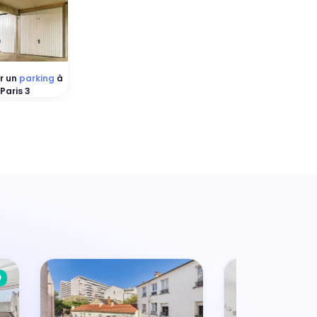
r un
parking
à
Paris 3
D