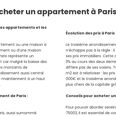
cheter
un appartement à Paris
es appartements et les
Évolution des prix à Pari
artement ou une maison à
Le troisième arrondissement
tement ou d’une maison
n’échappe pas à la règle : il
aris représente un
ses prix immobiliers. Cette 
t car malgré la baisse des
11% au cours des deux derni
des montants de
diffère pas de ses voisins. 
ndissement aussi central
m2 est à relativiser : les p
 se maintiennent à un haut
000€ et le troisième arrond
.
plus chers de la capitale gr
ent de Paris :
Conseils pour acheter un
Pour pouvoir aborder serein
aris, aussi surnommé
75003, il est essentiel de v