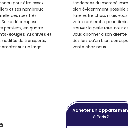
connu pour être assez
tendances du marché immobil
uliers et ses nombreux
bien évidemment possible de
 elle des rues très
faire votre choix, mais vou
is 3e se décompose,
votre recherche pour dimin
 parisiens, en quatre
trouver la perle rare. Pour c
nts-Rouges
,
Archives
et
vous abonner à son
alerte
modités de transports,
dès lors qu’un bien corresp
compter sur un large
vente chez nous.
Acheter un appartemen
à Paris 3
?