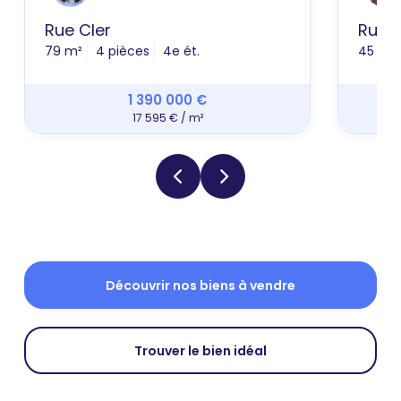
Rue Cler
Rue 
79 m²
4 pièces
4e ét.
45 m²
1 390 000 €
17 595 € / m²
Découvrir nos biens à vendre
Trouver le bien idéal