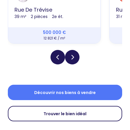
Rue De Trévise
Rue D
39 m²
2 pièces
2e ét.
31 m²
500 000 €
12 821 € / m²
Découvrir nos biens à vendre
Trouver le bien idéal