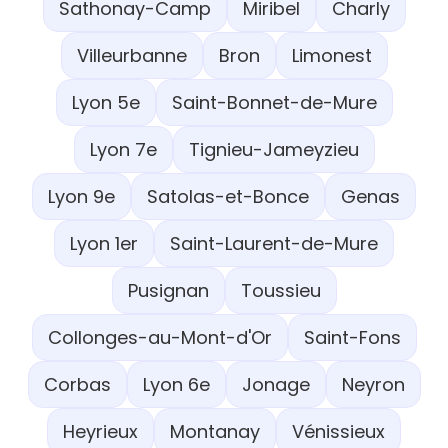
Sathonay-Camp
Miribel
Charly
Villeurbanne
Bron
Limonest
Lyon 5e
Saint-Bonnet-de-Mure
Lyon 7e
Tignieu-Jameyzieu
Lyon 9e
Satolas-et-Bonce
Genas
Lyon 1er
Saint-Laurent-de-Mure
Pusignan
Toussieu
Collonges-au-Mont-d'Or
Saint-Fons
Corbas
Lyon 6e
Jonage
Neyron
Heyrieux
Montanay
Vénissieux