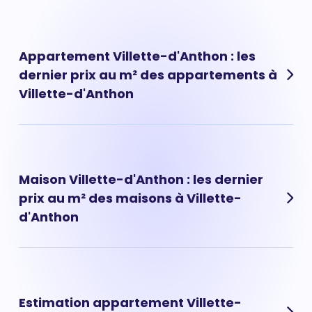
Appartement Villette-d'Anthon : les
dernier prix au m² des appartements à
Villette-d'Anthon
Les prix des appartements à Villette-d'Anthon ont
évolué très rapidement ces dernières années. Prix
appartement Villette-d'Anthon : 3 306 € au m² en
Maison Villette-d'Anthon : les dernier
moyenne.
prix au m² des maisons à Villette-
d'Anthon
Les prix des maisons à Villette-d'Anthon ont évolué très
rapidement ces dernières années. Prix maison Villette-
d'Anthon : 2 582 € au m² en moyenne.
Estimation appartement Villette-