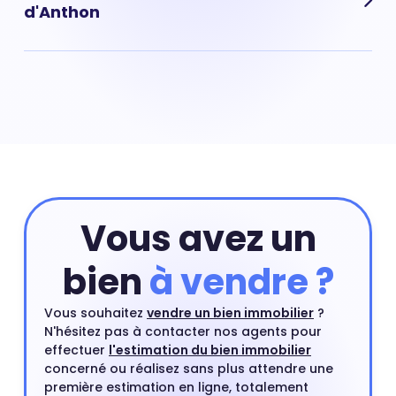
d'Anthon
Vous souhaitez réaliser l'estimation d'un appartement
situé à Villette-d'Anthon ? Avec Hosman vous pouvez
réaliser une estimation de votre appartement à
Villette-d'Anthon en ligne, via notre outil d'estimation
en ligne gratuit, ou par un de nos agents immobiliers
directement à domicile. L'estimation d'un appartement
à Villette-d'Anthon par un agent immobilier est
également rapide (vous recevez votre dossier
Vous avez un
d'estimation d'appartement sous 48H) et gratuite.
bien
à vendre ?
Vous souhaitez
vendre un bien immobilier
?
N'hésitez pas à contacter nos agents pour
effectuer
l'estimation du bien immobilier
concerné ou réalisez sans plus attendre une
première estimation en ligne, totalement