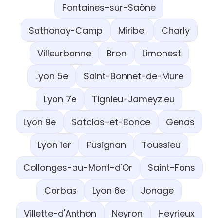
Fontaines-sur-Saône
Sathonay-Camp
Miribel
Charly
Villeurbanne
Bron
Limonest
Lyon 5e
Saint-Bonnet-de-Mure
Lyon 7e
Tignieu-Jameyzieu
Lyon 9e
Satolas-et-Bonce
Genas
Lyon 1er
Pusignan
Toussieu
Collonges-au-Mont-d'Or
Saint-Fons
Corbas
Lyon 6e
Jonage
Villette-d'Anthon
Neyron
Heyrieux