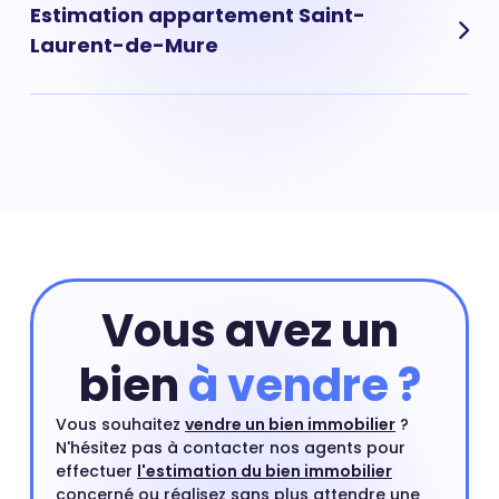
compter en moyenne 3 215 € et ce prix varie
Estimation appartement Saint-
également en fonction des quartiers de la Saint-
Laurent-de-Mure
Laurent-de-Mure . Prix appartement Saint-Laurent-de-
Mure : 3 215 € en moyenne.
Pour estimer la valeur de votre bien immobilier, vous
pouvez réaliser une estimation en ligne via notre outil
d'estimation gratuit ou bien demander un rendez-vous
avec l'un de nos agents immobiliers qui se rendra chez
vous gratuitement.
Estimer mon bien
Vous avez un
bien
à vendre ?
Vous souhaitez
vendre un bien immobilier
?
N'hésitez pas à contacter nos agents pour
effectuer
l'estimation du bien immobilier
concerné ou réalisez sans plus attendre une