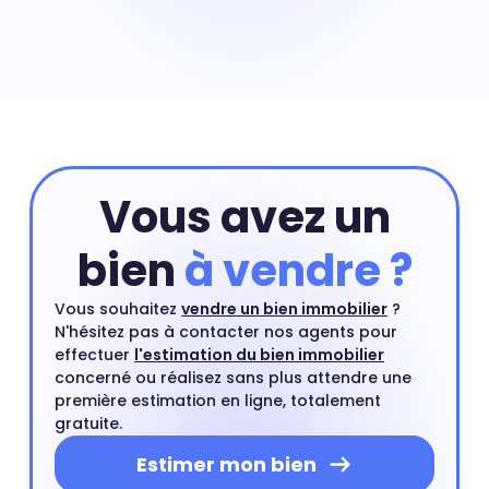
Prix maison Hourcade-Geneste-Le Bourg-Courrejean : 3
094 € Acheter une maison nécessite souvent de payer
un prix au m² plus élevé que celui d'un appartement
situé dans le même quartier. Une maison en centre-
ville ou proche d'un centre ville est un type de bien très
recherché par les acheteurs.
Vous avez un
bien
à vendre ?
Vous souhaitez
vendre un bien immobilier
?
N'hésitez pas à contacter nos agents pour
effectuer
l'estimation du bien immobilier
concerné ou réalisez sans plus attendre une
première estimation en ligne, totalement
gratuite.
Estimer mon bien