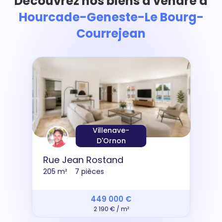
Découvrez nos biens à vendre à
Hourcade-Geneste-Le Bourg-
Courrejean
Villenave-
D'Ornon
Rue Jean Rostand
205 m²
7 pièces
449 000 €
2 190 € / m²