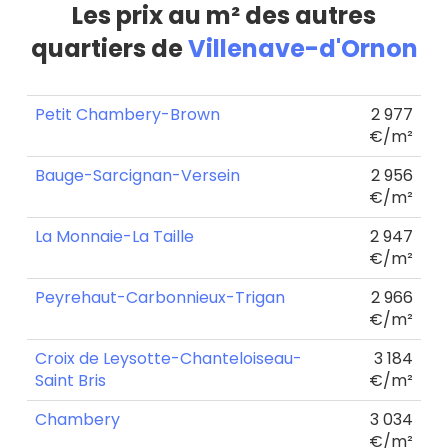
Les prix au m² des autres
quartiers de
Villenave-d'Ornon
Petit Chambery-Brown
2 977
€/m²
Bauge-Sarcignan-Versein
2 956
€/m²
La Monnaie-La Taille
2 947
€/m²
Peyrehaut-Carbonnieux-Trigan
2 966
€/m²
Croix de Leysotte-Chanteloiseau-
3 184
Saint Bris
€/m²
Chambery
3 034
€/m²