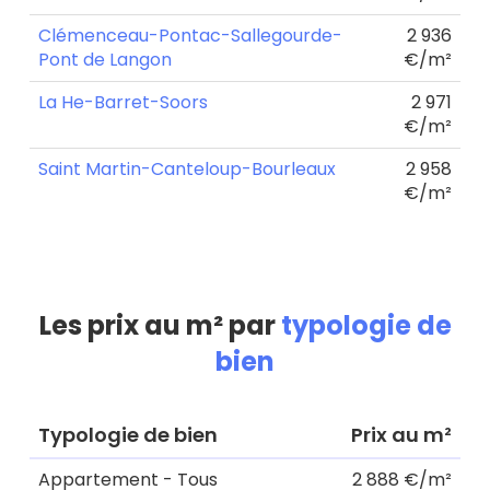
Clémenceau-Pontac-Sallegourde-
2 936
Pont de Langon
€/m²
La He-Barret-Soors
2 971
€/m²
Saint Martin-Canteloup-Bourleaux
2 958
€/m²
Les prix au m² par
typologie de
bien
Typologie de bien
Prix au m²
Appartement - Tous
2 888 €/m²