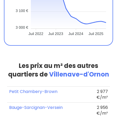
3 100 €
3 000 €
Juil 2022
Juil 2023
Juil 2024
Juil 2025
Les prix au m² des autres
quartiers de
Villenave-d'Ornon
Petit Chambery-Brown
2 977
€/m²
Bauge-Sarcignan-Versein
2 956
€/m²