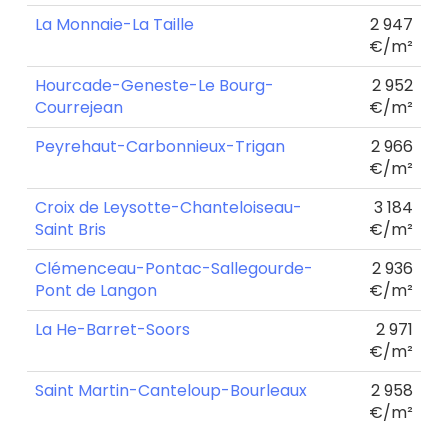
La Monnaie-La Taille
2 947
€/m²
Hourcade-Geneste-Le Bourg-
2 952
Courrejean
€/m²
Peyrehaut-Carbonnieux-Trigan
2 966
€/m²
Croix de Leysotte-Chanteloiseau-
3 184
Saint Bris
€/m²
Clémenceau-Pontac-Sallegourde-
2 936
Pont de Langon
€/m²
La He-Barret-Soors
2 971
€/m²
Saint Martin-Canteloup-Bourleaux
2 958
€/m²