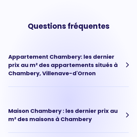
Questions fréquentes
Appartement Chambery: les dernier
prix au m² des appartements situés à
Chambery, Villenave-d'Ornon
Les prix des appartements à Chambery ont évolué très
rapidement ces dernières années. Aujourd'hui, le prix
d'un appartement situé à Chambery est de 3 019 € au
Maison Chambery : les dernier prix au
m² en moyenne.
m² des maisons à Chambery