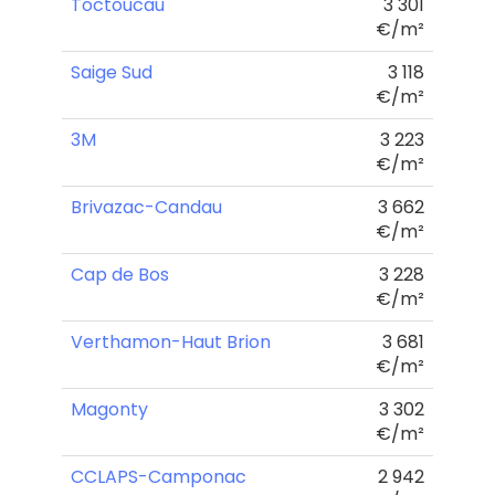
Toctoucau
3 301
€/m²
Saige Sud
3 118
€/m²
3M
3 223
€/m²
Brivazac-Candau
3 662
€/m²
Cap de Bos
3 228
€/m²
Verthamon-Haut Brion
3 681
€/m²
Magonty
3 302
€/m²
CCLAPS-Camponac
2 942