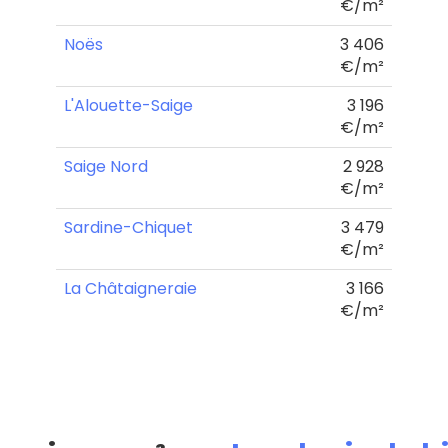
€/m²
Noës
3 406
€/m²
L'Alouette-Saige
3 196
€/m²
Saige Nord
2 928
€/m²
Sardine-Chiquet
3 479
€/m²
La Châtaigneraie
3 166
€/m²