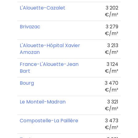
L'Alouette-Cazalet
3 202
€/m²
Brivazac
3 279
€/m²
L'Alouette-Hôpital Xavier
3 213
Amozan
€/m²
France-L'Alouette-Jean
3 124
Bart
€/m²
Bourg
3 470
€/m²
Le Monteil-Madran
3 321
€/m²
Compostelle-La Paillère
3 473
€/m²