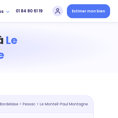
01 84 80 61 19
Estimer mon bien
os
 à
Le
e
Bordelaise
>
Pessac
> Le Monteil-Paul Montagne