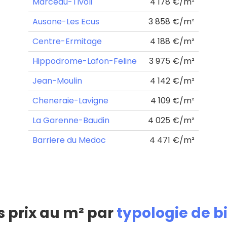
Marceau-Tivoli
4 178 €/m²
Ausone-Les Ecus
3 858 €/m²
Centre-Ermitage
4 188 €/m²
Hippodrome-Lafon-Feline
3 975 €/m²
Jean-Moulin
4 142 €/m²
Cheneraie-Lavigne
4 109 €/m²
La Garenne-Baudin
4 025 €/m²
Barriere du Medoc
4 471 €/m²
s prix au m² par
typologie de b