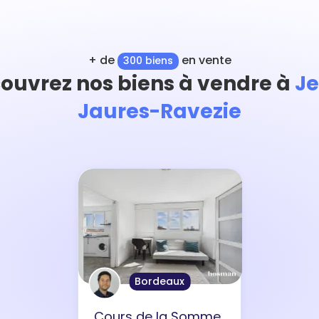
+ de
en vente
300 biens
ouvrez nos biens à vendre à
J
Jaures-Ravezie
Bordeaux
Cours de la Somme