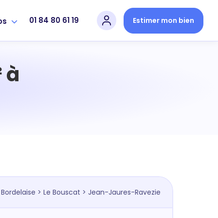
01 84 80 61 19
Estimer mon bien
os
 à
e
 Bordelaise
>
Le Bouscat
> Jean-Jaures-Ravezie