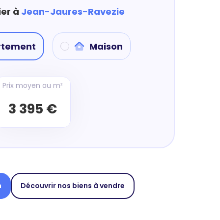
ier à
Jean-Jaures-Ravezie
rtement
Maison
Prix moyen au m²
3 395 €
n
Découvrir nos biens à vendre