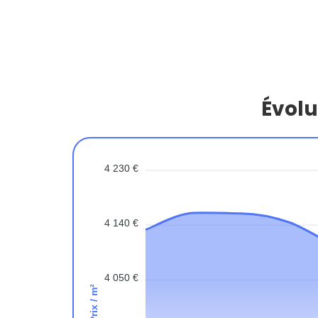
Évolu
4 230 €
4 140 €
4 050 €
Prix / m²