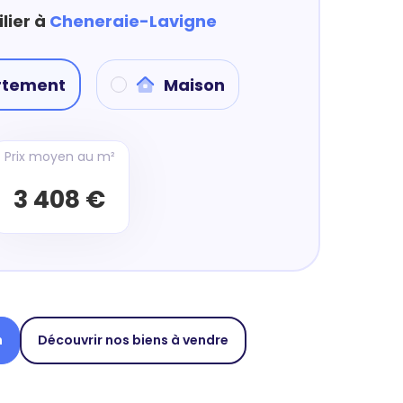
lier à
Cheneraie-Lavigne
rtement
Maison
Prix moyen au m²
3 408 €
n
Découvrir nos biens à vendre