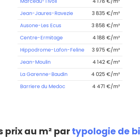
Marceau-Tivoli
4 178 €/m²
Jean-Jaures-Ravezie
3 835 €/m²
Ausone-Les Ecus
3 858 €/m²
Centre-Ermitage
4 188 €/m²
Hippodrome-Lafon-Feline
3 975 €/m²
Jean-Moulin
4 142 €/m²
La Garenne-Baudin
4 025 €/m²
Barriere du Medoc
4 471 €/m²
s prix au m² par
typologie de b