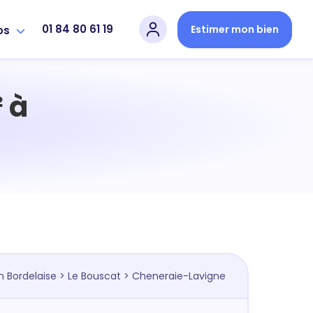
01 84 80 61 19
Estimer mon bien
os
 à
n Bordelaise
>
Le Bouscat
> Cheneraie-Lavigne