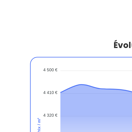
Évol
4 500 €
4 410 €
4 320 €
Prix / m²