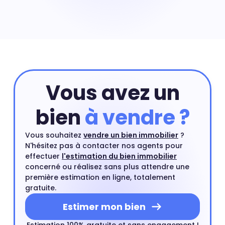
le quartier de Ville d'Ete à Arcachon vous pouvez
commencer par réaliser une estimation en ligne qui
prend en compte les critères principaux de votre
appartement. Ensuite, vous pourrez compléter cette
première estimation par une estimation à domicile par
un agent immobilier. Ce rendez-vous est gratuit et sans
engagement.
Estimer mon bien
Vous avez un
bien
à vendre ?
Vous souhaitez
vendre un bien immobilier
?
N'hésitez pas à contacter nos agents pour
effectuer
l'estimation du bien immobilier
concerné ou réalisez sans plus attendre une
première estimation en ligne, totalement
gratuite.
Estimer mon bien