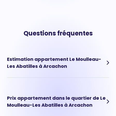
Questions fréquentes
Estimation appartement Le Moulleau-
Les Abatilles à Arcachon
Découvrez la valeur de votre appartement situé dans le
quartier de Le Moulleau-Les Abatilles à Arcachon.
L'estimation d'un appartement à quartier se base sur
Prix appartement dans le quartier de Le
plusieurs critères : son adresse précise, sa taille, son
Moulleau-Les Abatilles à Arcachon
étage ou son année de construction. Pour obtenir
rapidement une première estimation de votre