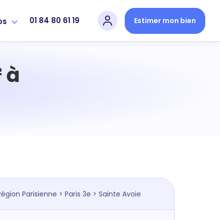
01 84 80 61 19
Estimer mon bien
os
 à
Région Parisienne
>
Paris 3e
> Sainte Avoie