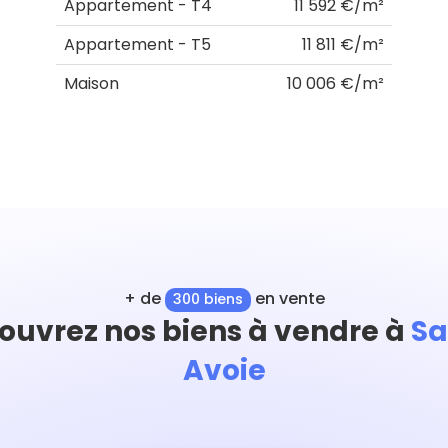
Appartement - T4
11 592 €/m²
Appartement - T5
11 811 €/m²
Maison
10 006 €/m²
+ de
en vente
300 biens
ouvrez nos biens à vendre à
Sa
Avoie