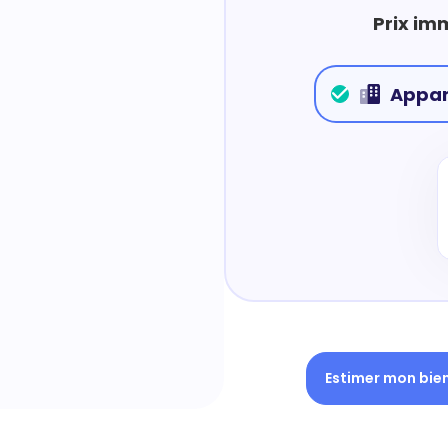
Prix im
Appa
Estimer mon bie