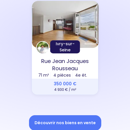
Ivry-sur-
Seine
Rue Jean Jacques
Rousseau
71 m²
4 pièces
4e ét.
350 000 €
4 930 € / m²
Découvrir nos biens en vente