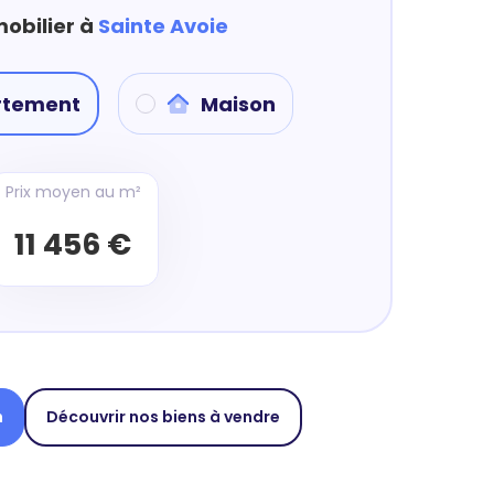
mobilier à
Sainte Avoie
rtement
Maison
Prix moyen au m²
11 456 €
n
Découvrir nos biens à vendre