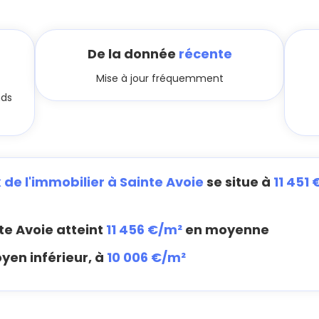
De la donnée
récente
Mise à jour fréquemment
nds
x de l'immobilier à Sainte Avoie
se situe à
11 451
te Avoie atteint
11 456 €/m²
en moyenne
yen inférieur, à
10 006 €/m²