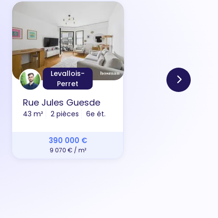
Levallois-
Perret
Rue Jules Guesde
Rue 
43 m²
2 pièces
6e ét.
31 m²
390 000 €
9 070 € / m²