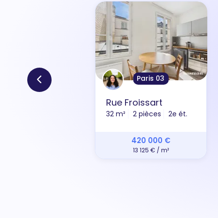
Paris 03
Rue Froissart
32 m²
2 pièces
2e ét.
420 000 €
13 125 € / m²