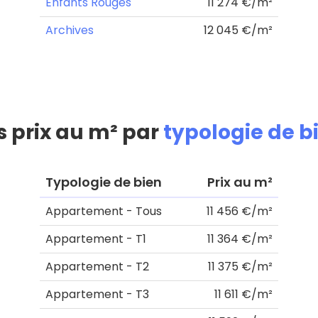
Enfants Rouges
11 274 €/m²
Archives
12 045 €/m²
s prix au m² par
typologie de b
Typologie de bien
Prix au m²
Appartement - Tous
11 456 €/m²
Appartement - T1
11 364 €/m²
Appartement - T2
11 375 €/m²
Appartement - T3
11 611 €/m²