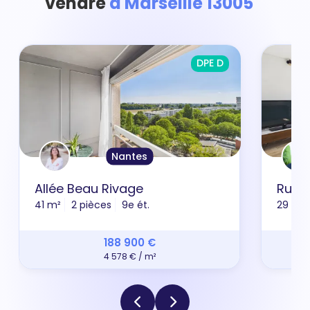
vendre
à Marseille 13005
DPE D
Nantes
Allée Beau Rivage
Rue 
41 m²
2 pièces
9e ét.
29 m²
188 900 €
4 578 € / m²