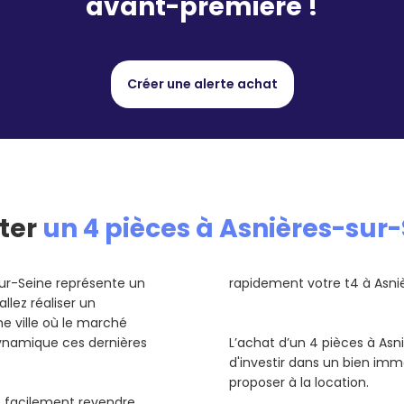
avant-première !
Créer une alerte achat
ter
un 4 pièces à Asnières-sur
sur-Seine représente un
rapidement votre t4 à Asniè
lez réaliser un
e ville où le marché
dynamique ces dernières
L’achat d’un 4 pièces à Asn
d'investir dans un bien imm
proposer à la location.
us facilement revendre