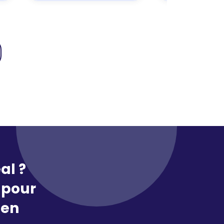
al ?
pour
 en