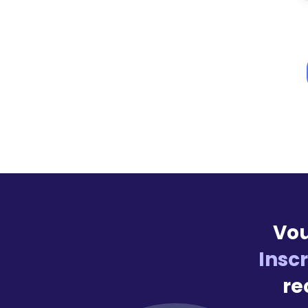
Vou
Insc
re