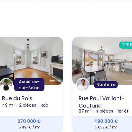
DPE 
Asnières-
Nanterre
sur-Seine
Rue du Bois
Rue Paul Vaillant-
Couturier
49 m²
2 pièces
Rdc
87 m²
4 pièces
1er ét.
270 000 €
490 000 €
5 491 € / m²
5 632 € / m²