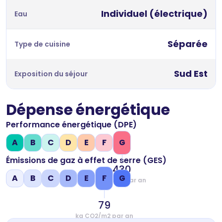
Individuel (électrique)
Eau
Séparée
Type de cuisine
Sud Est
Exposition du séjour
Dépense énergétique
Performance énergétique (DPE)
A
B
C
D
E
F
G
Émissions de gaz à effet de serre (GES)
430
A
B
C
D
E
F
G
kWh/m2 par an
79
kg CO2/m2 par an