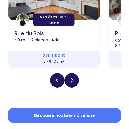
Asnières-sur-
Seine
Rue du Bois
Rue P
Coutu
49 m²
2 pièces
Rdc
87 m²
270 000 €
5 491 € / m²
Découvrir nos biens à vendre