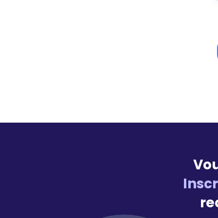
Vou
Insc
re