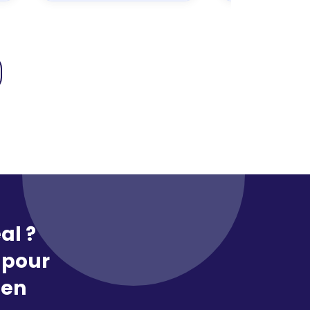
al ?
pour
 en