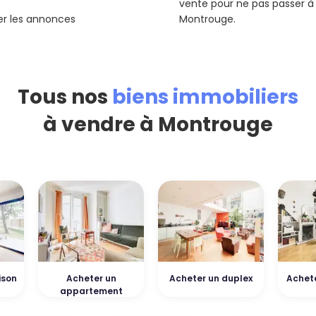
vente pour ne pas passer à
rer les annonces
Montrouge.
Tous nos
biens immobiliers
à vendre à Montrouge
ison
Acheter un
Acheter un duplex
Achete
appartement