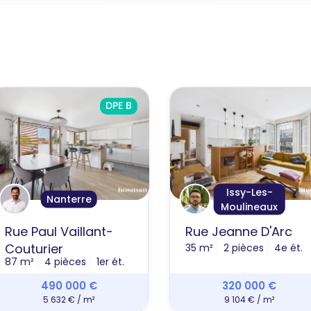
DPE B
Issy-Les-
Nanterre
Moulineaux
Rue Paul Vaillant-
Rue Jeanne D'Arc
Couturier
35 m²
2 pièces
4e ét.
87 m²
4 pièces
1er ét.
490 000 €
320 000 €
5 632 € / m²
9 104 € / m²