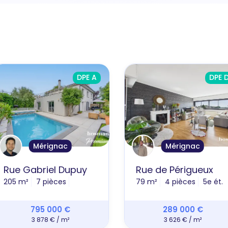
DPE A
DPE 
Mérignac
Mérignac
Rue Gabriel Dupuy
Rue de Périgueux
205 m²
7 pièces
79 m²
4 pièces
5e ét.
795 000 €
289 000 €
3 878 € / m²
3 626 € / m²