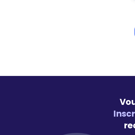
Vou
Insc
re