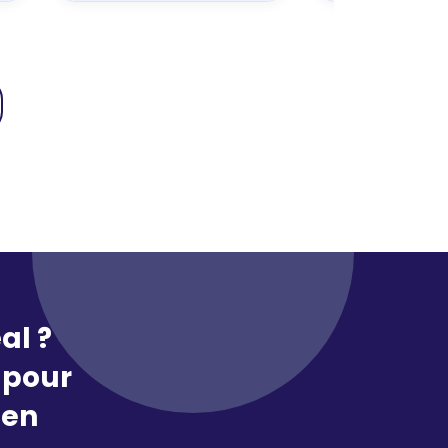
al ?
pour
 en