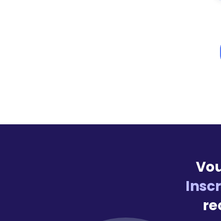
Vou
Insc
re