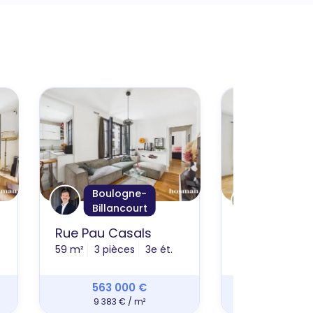
Boulogne-
Suresn
Billancourt
Rue Pau Casals
Avenue Sisl
59 m²
3 pièces
3e ét.
56 m²
2 pièce
563 000 €
445 00
9 383 € / m²
7 672 € 