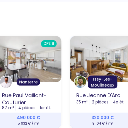
DPE B
Issy-Les-
Nanterre
Moulineaux
Rue Paul Vaillant-
Rue Jeanne D'Arc
Couturier
35 m²
2 pièces
4e ét.
87 m²
4 pièces
1er ét.
490 000 €
320 000 €
5 632 € / m²
9 104 € / m²