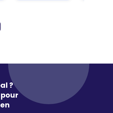
al ?
pour
 en