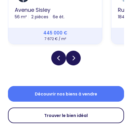
Avenue Sisley
Rue 
56 m²
2 pièces
6e ét.
184 m²
445 000 €
7 672 € / m²
Découvrir nos biens à vendre
Trouver le bien idéal