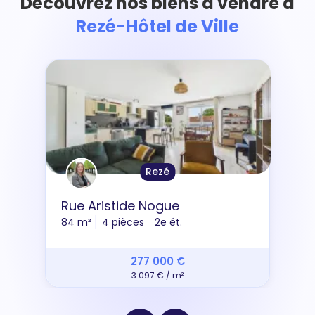
Découvrez nos biens à vendre à
Rezé-Hôtel de Ville
Rezé
Rue Aristide Nogue
84 m²
4 pièces
2e ét.
277 000 €
3 097 € / m²