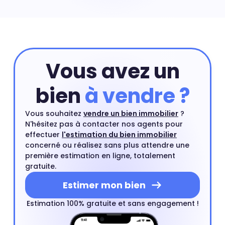
d'étage. Pour connaître la valeur précise de votre
appartement vous pouvez commencer par une
estimation en ligne et compléter si besoin cette
estimation par un rendez-vous avec l'un de nos agents
du quartier.
Estimer mon bien
Vous avez un
bien
à vendre ?
Vous souhaitez
vendre un bien immobilier
?
N'hésitez pas à contacter nos agents pour
effectuer
l'estimation du bien immobilier
concerné ou réalisez sans plus attendre une
première estimation en ligne, totalement
gratuite.
Estimer mon bien
Estimation 100% gratuite et sans engagement !