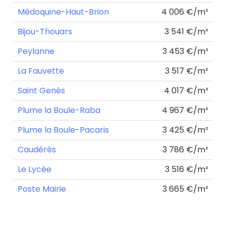
Médoquine-Haut-Brion
4 006 €/m²
Bijou-Thouars
3 541 €/m²
Peylanne
3 453 €/m²
La Fauvette
3 517 €/m²
Saint Genès
4 017 €/m²
Plume la Boule-Raba
4 967 €/m²
Plume la Boule-Pacaris
3 425 €/m²
Caudèrès
3 786 €/m²
Le Lycée
3 516 €/m²
Poste Mairie
3 665 €/m²