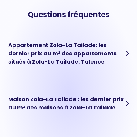
Questions fréquentes
Appartement Zola-La Tailade: les
dernier prix au m² des appartements
situés à Zola-La Tailade, Talence
Les prix des appartements à Zola-La Tailade ont évolué
très rapidement ces dernières années. Aujourd'hui, le
prix d'un appartement situé à Zola-La Tailade est de 3
Maison Zola-La Tailade : les dernier prix
927 € au m² en moyenne.
au m² des maisons à Zola-La Tailade
Les maisons à vendre dans le quartier de Zola-La
Tailade sont des biens immobiliers rares et recherchés,