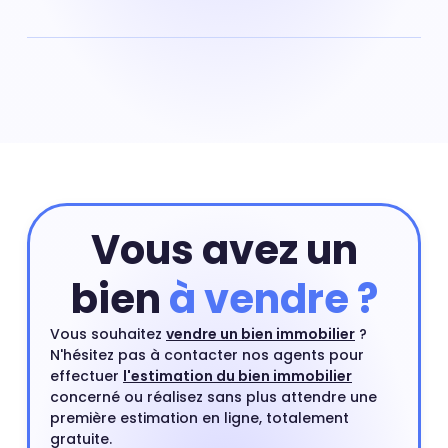
Pour obtenir la valeur de votre appartement situé dans
le quartier de La Fauvette à Talence vous pouvez
commencer par réaliser une estimation en ligne qui
prend en compte les critères principaux de votre
appartement. Ensuite, vous pourrez compléter cette
première estimation par une estimation à domicile par
un agent immobilier. Ce rendez-vous est gratuit et sans
engagement.
Estimer mon bien
Vous avez un
bien
à vendre ?
Vous souhaitez
vendre un bien immobilier
?
N'hésitez pas à contacter nos agents pour
effectuer
l'estimation du bien immobilier
concerné ou réalisez sans plus attendre une
première estimation en ligne, totalement
gratuite.