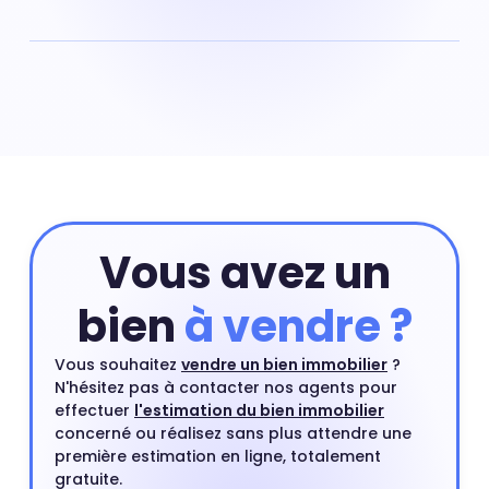
compter en moyenne 4 068 € pour un m².
Prix maison Saint Genès : 3 990 € Acheter une maison
nécessite souvent de payer un prix au m² plus élevé
que celui d'un appartement situé dans le même
quartier. Une maison en centre-ville ou proche d'un
centre ville est un type de bien très recherché par les
acheteurs.
Vous avez un
bien
à vendre ?
Vous souhaitez
vendre un bien immobilier
?
N'hésitez pas à contacter nos agents pour
effectuer
l'estimation du bien immobilier
concerné ou réalisez sans plus attendre une
première estimation en ligne, totalement
gratuite.