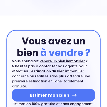
le quartier de Palmer à Cenon. Les maisons sont des
biens immobiliers rares en centre-ville et leurs prix
peuvent exploser à certains endroits. Prix maison
Palmer : 2 967 €
Vous avez un
bien
à vendre ?
Vous souhaitez
vendre un bien immobilier
?
N'hésitez pas à contacter nos agents pour
effectuer
l'estimation du bien immobilier
concerné ou réalisez sans plus attendre une
première estimation en ligne, totalement
gratuite.
Estimer mon bien
Estimation 100% gratuite et sans engagement !