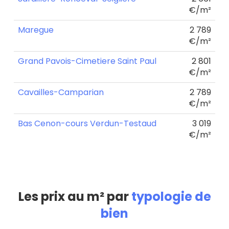
€/m²
Maregue
2 789
€/m²
Grand Pavois-Cimetiere Saint Paul
2 801
€/m²
Cavailles-Camparian
2 789
€/m²
Bas Cenon-cours Verdun-Testaud
3 019
€/m²
Les prix au m² par
typologie de
bien