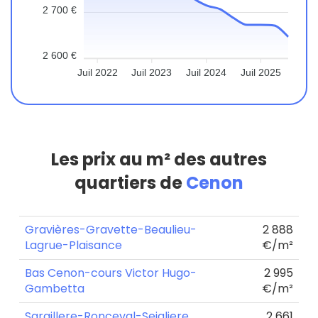
2 700 €
2 600 €
Juil 2022
Juil 2023
Juil 2024
Juil 2025
Les prix au m² des autres
quartiers de
Cenon
Gravières-Gravette-Beaulieu-
2 888
Lagrue-Plaisance
€/m²
Bas Cenon-cours Victor Hugo-
2 995
Gambetta
€/m²
Saraillere-Ronceval-Seigliere
2 661