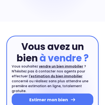
Le prix d'un appartement dépend de nombreux critères
dont les premiers sont sa localisation précise dans le
quartier de quartier, sa surface ou encore son numéro
d'étage. Pour connaître la valeur précise de votre
appartement vous pouvez commencer par une
estimation en ligne et compléter si besoin cette
estimation par un rendez-vous avec l'un de nos agents
du quartier.
Estimer mon bien
Vous avez un
bien
à vendre ?
Vous souhaitez
vendre un bien immobilier
?
N'hésitez pas à contacter nos agents pour
effectuer
l'estimation du bien immobilier
concerné ou réalisez sans plus attendre une
première estimation en ligne, totalement
gratuite.
Estimer mon bien