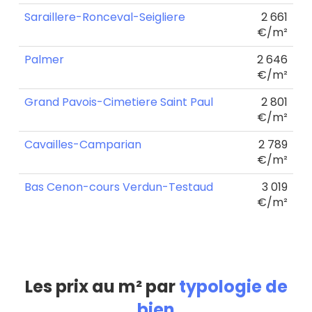
Saraillere-Ronceval-Seigliere
2 661
€/m²
Palmer
2 646
€/m²
Grand Pavois-Cimetiere Saint Paul
2 801
€/m²
Cavailles-Camparian
2 789
€/m²
Bas Cenon-cours Verdun-Testaud
3 019
€/m²
Les prix au m² par
typologie de
bien