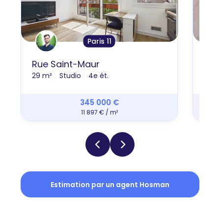
Paris 11
Rue Saint-Maur
Rue
29 m²
Studio
4e ét.
22 m
345 000 €
11 897 € / m²
Estimation par un agent Hosman